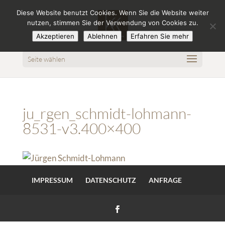
Diese Website benutzt Cookies. Wenn Sie die Website weiter
nutzen, stimmen Sie der Verwendung von Cookies zu.
Akzeptieren
Ablehnen
Erfahren Sie mehr
Seite wählen
ju_rgen_schmidt-lohmann-
8531-v3.400×400
IMPRESSUM
DATENSCHUTZ
ANFRAGE